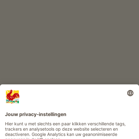
Kwaliteitsproducten
KINDERPARADIJS
Boerderij avontuur
Info
Service
Privacy
Nieuwsbrief