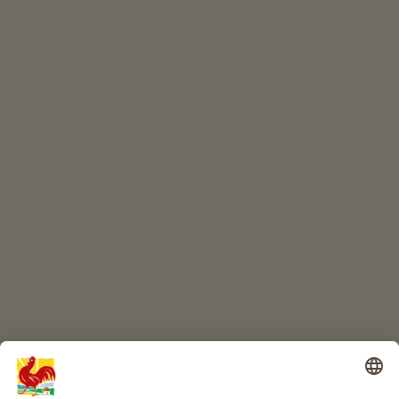
In één oogopslag
ONLINESHOP
Kwaliteitsproducten
KINDERPARADIJS
Boerderij avontuur
Info
Service
Privacy