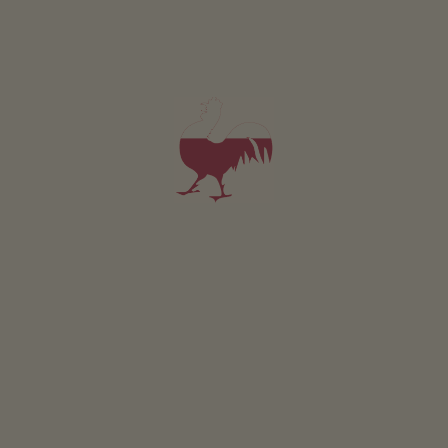
JOUW TYPE BOERDERIJ
Je bent een rustzoekende romanticus
Op een boerderij vind je rust en ontspanning. Je geniet van
urenlang samenzijn met je favoriete persoon in een
ontspannen sfeer.
OPNIEUW SPELEN
JE DROOMBOERDERIJEN