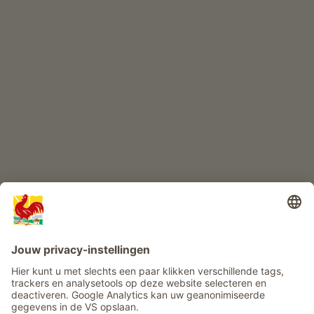
KINDERPARADIJS
Boerderij avontuur
Info
Service
Privacy
Nieuwsbrief