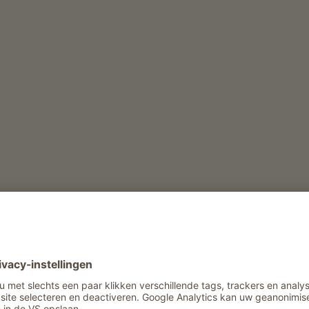
derij
Vrijetijd en activiteit in de winter
Sleetjesverhuur
Vrijetijd en activiteit in de zomer
Verhuur van wandelstokken