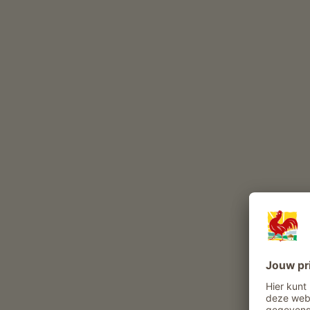
veeteelt
(
Holstein
Vlekvee
)
Melkproductie
pluimveehouderij
Deze dieren leven het hele jaar op onze boerderij
runderen
gevogelte
kat
hazen
Belevenissen en aanbiedingen op de boer
Boerenaanbod
Dagelijks leven op de boerderij meemaken
Meewerken in de stal
Stalbezoek
Hooien meebeleven