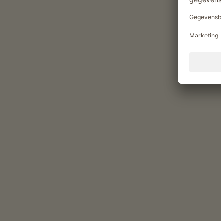
Rondleiding boerderij
gasten kunnen producten uit de tuin
betrekken
Yoghurt maken
Vitaliteitsaanbod en gezondheid
Infraroodcabine
Genietmomenten op de Bri