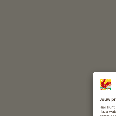
Deze dieren leven het hele jaar op onze boerderij
runderen
gevogelte
kat
hazen
Belevenissen en aanbiedingen op de boer
Boerenaanbod
Dagelijks leven op de boerderij meemaken
Stalbezoek
Rondleiding boerderij
gasten kunnen producten uit de tuin
betrekken