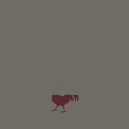
Appartement Enzian
2-4 personen (2 vaste bedden)
42m²
vanaf 80€
voor 2 volwassenen incl. ontbijt
Huisdieren zijn toegestaan in deze appartement.
DETAILS EN BESCHIKBAARHEID
AANVRAGEN