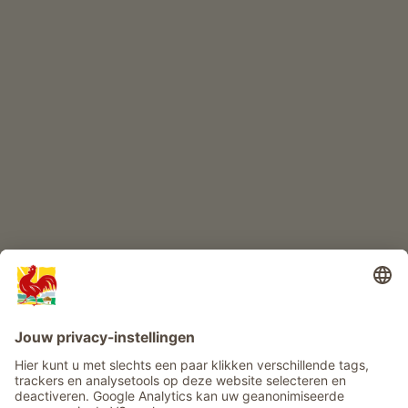
Kwaliteitsproducten
KINDERPARADIJS
Boerderij avontuur
Info
Service
Privacy
Nieuwsbrief