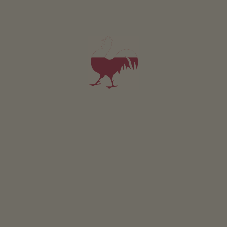
Appartement Malouka
3-5 personen (3 vaste bedden)
45m²
vanaf 132€
voor 3 volwassenen
Huisdieren zijn toegestaan in deze appartement.
DETAILS EN BESCHIKBAARHEID
AANVRAGEN