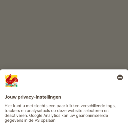
KINDERPARADIJS
Boerderij avontuur
Info
Service
Privacy
Nieuwsbrief