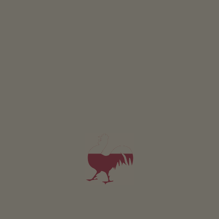
Appartement Almblick
2-6 personen (6 vaste bedden)
75m²
vanaf 58€
voor 2 volwassenen
Huisdieren zijn toegestaan in deze appartement.
DETAILS EN BESCHIKBAARHEID
AANVRAGEN
Voor al onze accommodaties geldt
Buitenruimte
Ligweide
Terras
Boerentuin
Kruidentuin
Barbecueën mogelijk
Boerderijkapelletje
Kinderspeelplaats