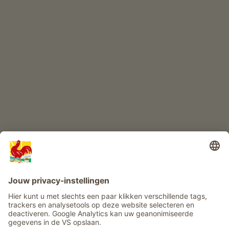
KINDERPARADIJS
Boerderij avontuur
Info
Service
Privacy
Nieuwsbrief