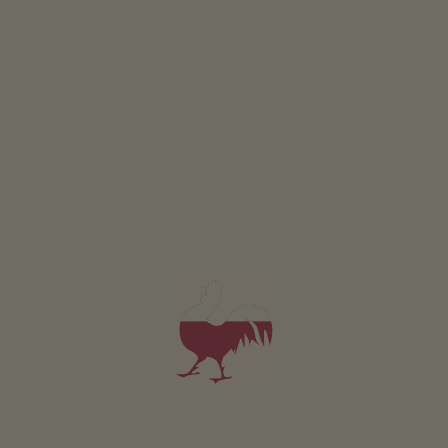
Appartement Euringer
4-5 personen (4 vaste bedden)
53m²
vanaf 125€
voor 4 volwassenen incl. ontbijt
Huisdieren zijn niet toegestaan in deze appartement.
DETAILS EN BESCHIKBAARHEID
AANVRAGEN
Voor al onze accommodaties geldt
Buitenruimte
Ligweide
Terras
Boerentuin
Kruidentuin
Barbecueën mogelijk
Vuurplaats