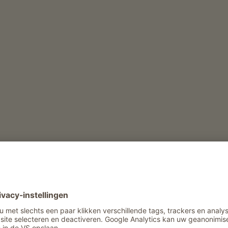
derij
Vrijetijd en activiteit in de winter
Sleetjesverhuur