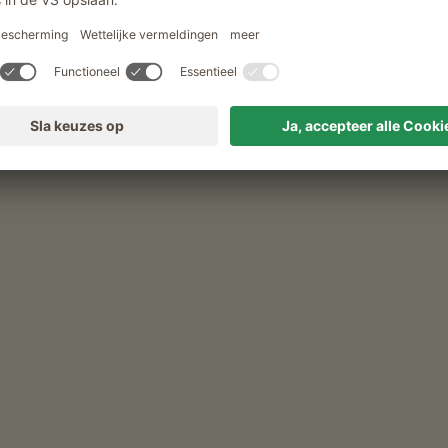
hlerhof
e productenhoek
pek)
Hauswurst, Vleeswaren)
bozen, Kastanjes, Kersen, Noten, Peren)