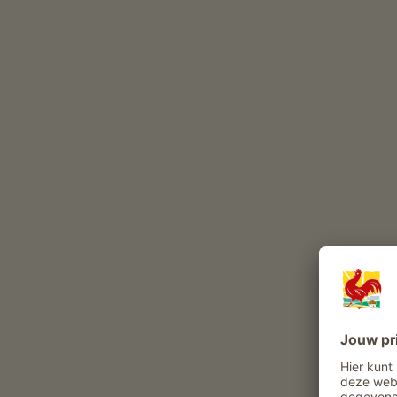
Deze dieren leven het hele jaar op onze boerderij
varkens
gevogelte
hond
kat
Belevenissen en aanbiedingen op de boer
Boerenaanbod
Meewerken in de stal
Stalbezoek
Hooien meebeleven
Rondleiding boerderij met proeverij
gasten kunnen producten uit de tuin
betrekken