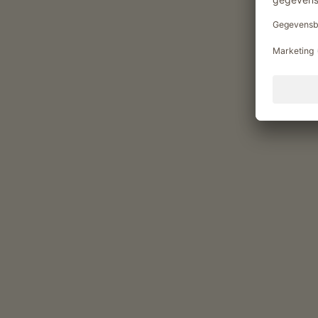
Vitaliteitsaanbod en gezondheid
Finse sauna
Yoga
Genietmomenten op de Gfo
Eigen producten van de boerderij in onz
vlees (Varkensvlees)
spek (Bacon, Buikspek, Nekspek, Varkenslendes
worstjes (Boerensalami, Droge gerookte worst, 
eieren (Scharreleieren)
vers fruit naargelang het seizoen (Appels, Fram