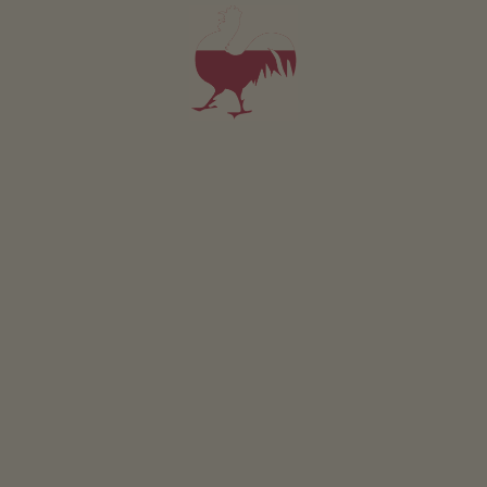
AANVRAGEN
Voor al onze accommodaties geldt
Buitenruimte
Ligweide
Kruidentuin
Barbecueën mogelijk
Kinderspeelplaats
Speelplaats in de natuur
Kinderspeelhuis
Tafeltennis
Tafelvoetbal
Trampoline
Duurzame vakantie
Energiewinning uit hout: houtsnipperinstallatie
Zonne-energie: fotovoltage
Zonne-energie: thermische zonne-energieinstallatie