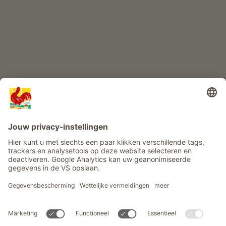
Info
Service
Privacy
Nieuwsbrief
© Roter Hahn - Het kwaliteitszegel van Zuid-Tiroolse boerderijen .
Officieel portaal voor boerderijvakanties in Zuid-Tirool