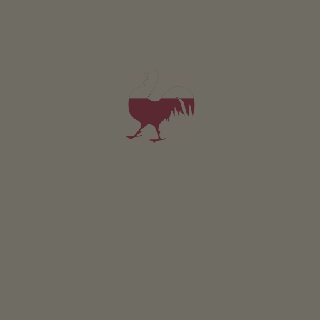
Boerentuin
Eigen groentetuin voor gasten
Kruidentuin
Barbecueën mogelijk
Prieel
Kinderspeelplaats
Basketbal
Kinderfietsen
Kinderspeelhuis
Pierenbad
Stelten
Trampoline
Openluchtbad
Duurzame vakantie
Energiewinning uit hout: houtsnipperinstallatie
Eigen bron
Openbare binnenruimte
boerenkamer (Houten vloer, Tegelkachel, Boeken,
Leeshoek, WiFi, Drempelvrije inrichting, Kinderspeelhoek,
Spelletjes)