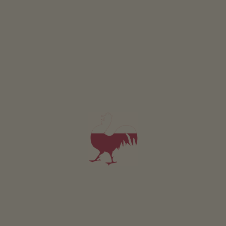
Boerentuin
Eigen groentetuin voor gasten
Kruidentuin
Barbecueën mogelijk
Vuurplaats
Kinderspeelplaats
Stelten
Tafelvoetbal
Duurzame vakantie
Energiewinning uit hout: houtpelletverwarming
Zonne-energie: fotovoltage
Overige services
Broodjesservice
Garage
Overdekte parkeerplaats
Afhaalservice vanaf trein- of busstation
Wasruimte