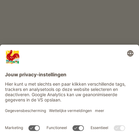
Info
Service
Privacy
Nieuwsbrief
© Roter Hahn - Het kwaliteitszegel van Zuid-Tiroolse boerderijen .
Officieel portaal voor boerderijvakanties in Zuid-Tirool