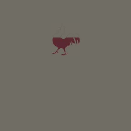
Kamer Leuchtenburg
2 personen (2 vaste bedden)
20m²
vanaf 100€
voor 2 volwassenen incl. ontbijt
Huisdieren zijn in deze kamer niet toegestaan.
DETAILS EN BESCHIKBAARHEID
AANVRAGEN