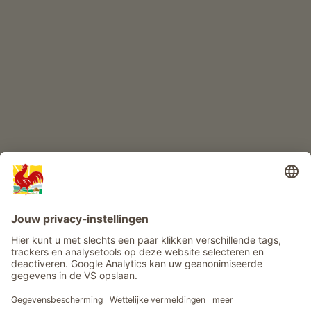
KINDERPARADIJS
Boerderij avontuur
Info
Service
Privacy
Nieuwsbrief