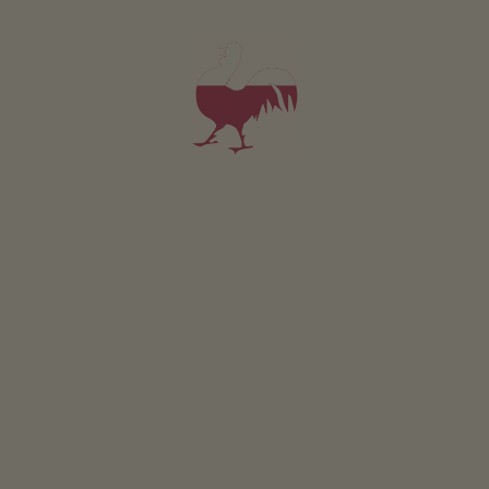
Ligging & aanrijroute
ROUTEBESCHRIJVING
In de omgeving
Oberbrunnerhof
in St. Leonhard in Passeier ligt op
800 meter boven zeeniveau.
MEER INFORMATIE OVER ST. LEONHARD IN PASSEIER
Activiteiten in de buurt