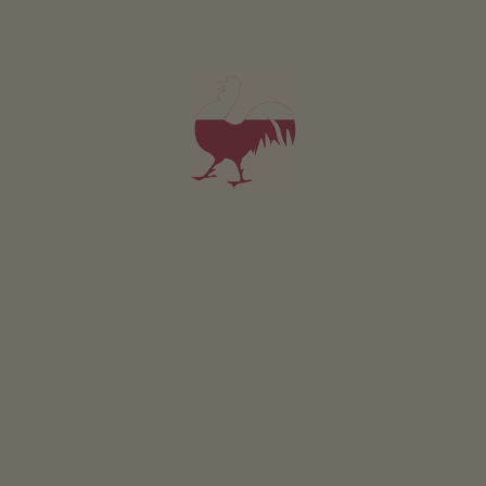
Appartement Mendelblick
4-6 personen (4 vaste bedden)
55m²
vanaf 135€
voor 4 volwassenen
Huisdieren zijn toegestaan in deze appartement.
DETAILS EN BESCHIKBAARHEID
AANVRAGEN
Voor al onze accommodaties geldt
Buitenruimte
Ligweide
Boerentuin
Kruidentuin
Barbecueën mogelijk
Kinderspeelplaats