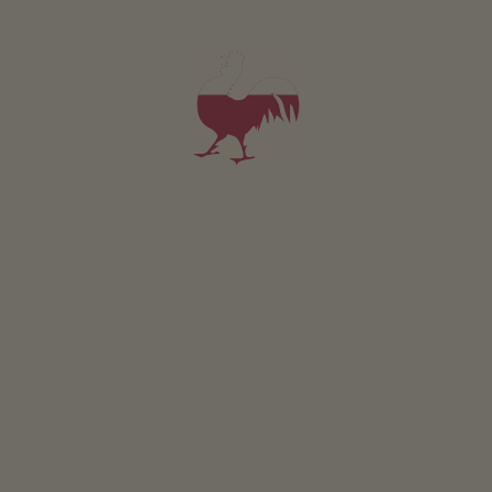
Appartement Haidi
2-4 personen (2 vaste bedden)
42m²
vanaf 95€
voor 2 volwassenen
Huisdieren zijn toegestaan in deze appartement.
DETAILS EN BESCHIKBAARHEID