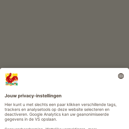
KINDERPARADIJS
Boerderij avontuur
Info
Service
Privacy
Nieuwsbrief