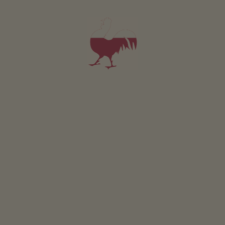
naar het dorpscentrum
500
m
dichtstbijzijnde bushalte
300
m
naar het supermarkt
500
m
naar het eten
500
m
naar het fietspad
1.8
km
naar het skigebied
35
km
naar de langlaufloipe
17
km
naar de rodelbaan
3.5
km
Ortsried-Hof
in Latsch/Tarsch ligt op
798 meter boven zeeniveau.
MEER INFORMATIE OVER LATSCH/TARSCH
Activiteiten in de buurt