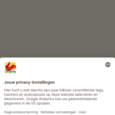
KINDERPARADIJS
Boerderij avontuur
Info
Service
Privacy
Nieuwsbrief