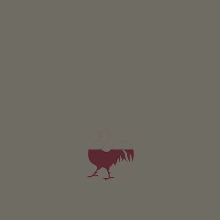
Appartement 2
2-4 personen (2 vaste bedden)
40m²
vanaf 110€
voor 2 volwassenen
Huisdieren zijn toegestaan in deze appartement.
DETAILS EN BESCHIKBAARHEID
AANVRAGEN