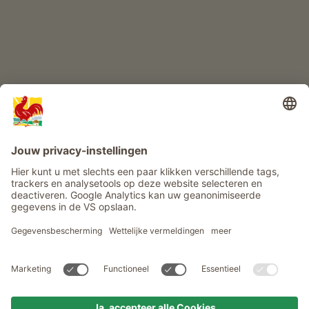
Info
Service
Privacy
Nieuwsbrief
© Roter Hahn - Het kwaliteitszegel van Zuid-Tiroolse boerderijen .
Officieel portaal voor boerderijvakanties in Zuid-Tirool
produced by