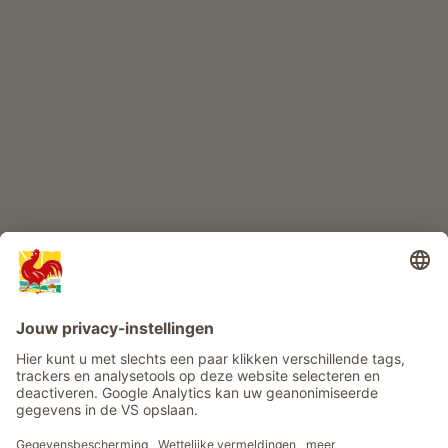
KINDERPARADIJS
Boerderij avontuur
Info
Service
Privacy
Nieuwsbrief