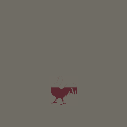
Appartement St. Jakob
4 personen (4 vaste bedden)
63m²
vanaf 145€
voor 4 volwassenen
Huisdieren zijn niet toegestaan in deze appartement.
DETAILS EN BESCHIKBAARHEID
AANVRAGEN