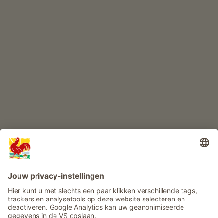
KINDERPARADIJS
Boerderij avontuur
Info
Service
Privacy
Nieuwsbrief