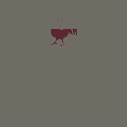
Appartement Pfauenauge
4 personen (4 vaste bedden)
vanaf 255€
voor 4 volwassenen
Huisdieren zijn toegestaan in deze appartement.
DETAILS EN BESCHIKBAARHEID
AANVRAGEN