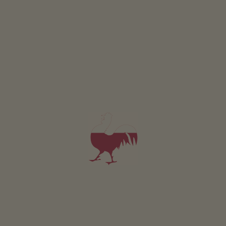
Appartement Arunda
2-6 personen (6 vaste bedden)
75m²
vanaf 100€
voor 2 volwassenen incl. ontbijt
Huisdieren zijn toegestaan in deze appartement.
DETAILS EN BESCHIKBAARHEID