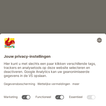
Info
Service
Privacy
Nieuwsbrief
© Roter Hahn - Het kwaliteitszegel van Zuid-Tiroolse boerderijen .
Officieel portaal voor boerderijvakanties in Zuid-Tirool