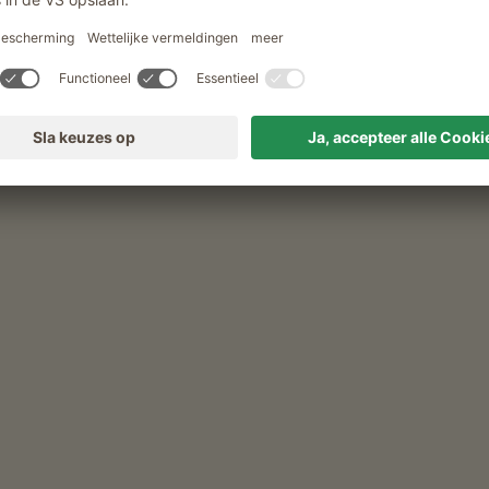
dlalm
, boter, worstjes, eieren, honing, vruchtenspreads, siroop,
brood en banket
e productenhoek