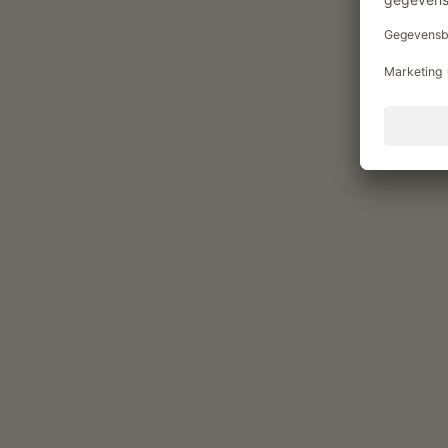
Kampvuur
Genietmomenten op de Sta
Ontbijt
Ontbijt in gastenruimte, Brunch
Boerderijproducten bij het ontbijt: melk, yoghurt
vruchtensappen, gedroogd fruit, kruidenthee, 
Eigen producten van de boerderij in onz
melk (Koemelk)