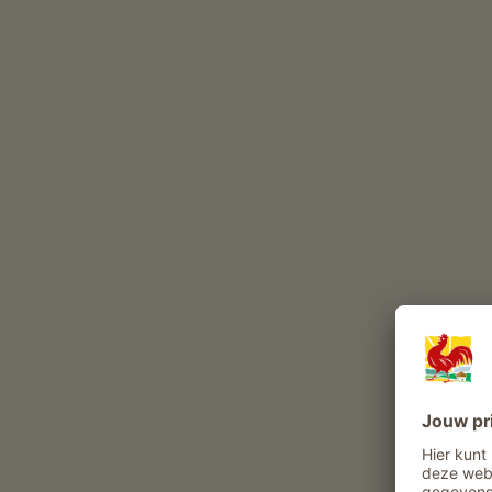
Boerenaanbod
Dagelijks leven op de boerderij meemaken
Meewerken in de stal
Stalbezoek
Hooien meebeleven
Rondleiding boerderij
Bezichtiging van het boerderijmuseum
gasten kunnen producten uit de tuin
betrekken
Knoedel-kookcursus
Kruidenrondleiding
Kleine paardrijritten
Vitaliteitsaanbod en gezondheid
Blotevoetenpad
Vrije tijd en actief