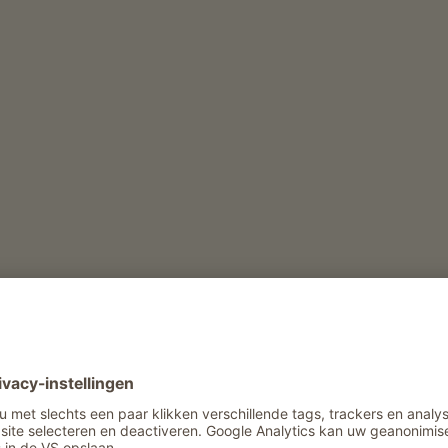
Vrijetijd en activiteit in de winter
Eigen rodelbaan
Vrijetijd en activiteit in de zomer
Wildobservatie
Kruidenwandeling met gids
Fietsverhuur
Verhuur van wandelstokken