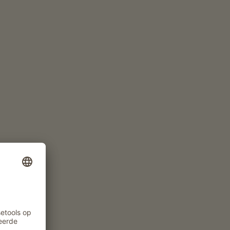
www.bioweinhof.it
App. v.a. 75€
per nacht
NU AANVRAGEN