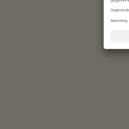
Vitaliteitsaanbod en gezondheid
Finse sauna
Genietmomenten op de Tröp