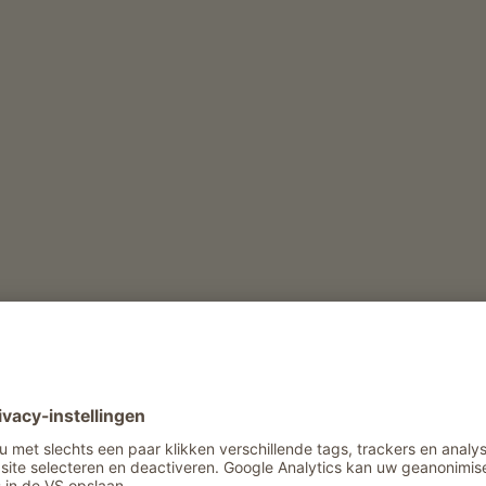
derij
Vrijetijd en activiteit in de winter
Skitochten met gids