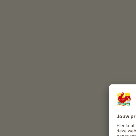
Akkerbouw (
Maïs
Spelt
)
Deze dieren leven het hele jaar op onze boerderij
gevogelte
kat
Schapen in de zomer op de alm
Belevenissen en aanbiedingen op de boer
Boerenaanbod
Rondleiding boerderij met wijnproeverij
Rondleiding wijnkelder
Rondleiding wijnkelder met degustatie