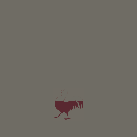
Kamer 5
2-3 personen (3 vaste bedden)
vanaf 90€
voor 2 volwassenen incl. ontbijt
Huisdieren zijn in deze kamer niet toegestaan.
DETAILS EN BESCHIKBAARHEID
AANVRAGEN
Voor al onze accommodaties geldt
Buitenruimte
Ligweide
Terras