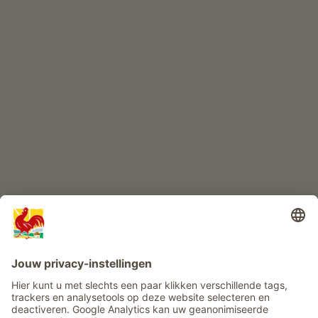
Kwaliteitsproducten
KINDERPARADIJS
Boerderij avontuur
Info
Service
Privacy
Nieuwsbrief