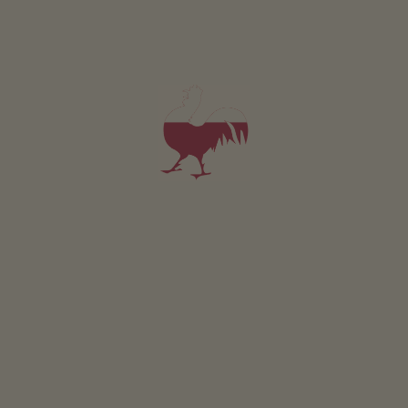
Voor al onze accommodaties geldt
Buitenruimte
Ligweide
Terras
Boerentuin
Kruidentuin
Barbecueën mogelijk
Vuurplaats
Hangmat
Prieel
Speelplaats in de natuur
Boomhuis
Kinderspeelhuis
Tafeltennis
Tafelvoetbal
Duurzame vakantie
Energiewinning uit hout: houtblokverwarming
Zonne-energie: thermische zonne-energieinstallatie