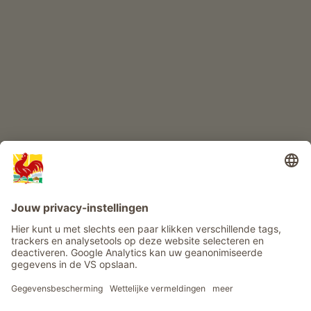
KINDERPARADIJS
Boerderij avontuur
Info
Service
Privacy
Nieuwsbrief