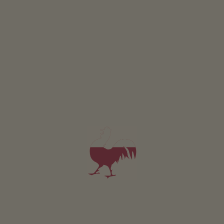
Appartement Tramin
2-4 personen (2 vaste bedden)
37m²
vanaf 81€
voor 2 volwassenen
Huisdieren zijn toegestaan in deze appartement.
DETAILS EN BESCHIKBAARHEID
AANVRAGEN