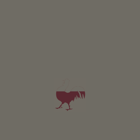
Appartement 1. Stock
4-6 personen (4 vaste bedden)
100m²
vanaf 235€
voor 4 volwassenen incl. ontbijt
Huisdieren zijn niet toegestaan in deze appartement.
DETAILS EN BESCHIKBAARHEID
AANVRAGEN