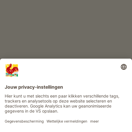
KINDERPARADIJS
Boerderij avontuur
Info
Service
Privacy
Nieuwsbrief