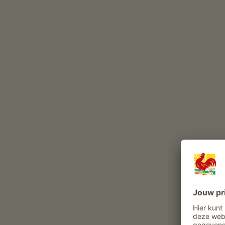
de boerderij en producten van naburige boer
Dagelijks leven op de boerderij
De Waalhof is een boerderij met Fruitteelt
appelteelt (
Bonita
Golden Delicious
Kanzi
Naty
Deze dieren leven het hele jaar op onze boerderij
kat
Belevenissen en aanbiedingen op de boer
Boerenaanbod