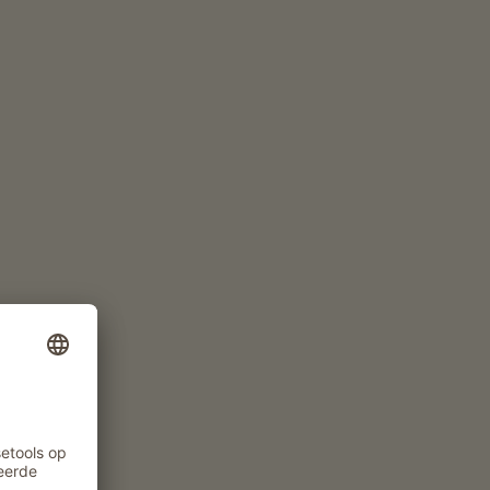
MEER OVER DE GASTHEER/VROUW
www.waalhof-kastelbell.com
App. v.a. 84€
per nacht
NU AANVRAGEN