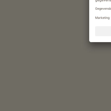
Dagelijks leven op de boerderij meemaken
Rondleiding boerderij
Rondleiding boerentuin
gasten kunnen producten uit de tuin
betrekken
Genietmomenten op de Wa