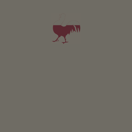
Appartement 3
2-4 personen (2 vaste bedden)
40m²
vanaf 75€
voor 2 volwassenen
Huisdieren zijn toegestaan in deze appartement.
DETAILS EN BESCHIKBAARHEID