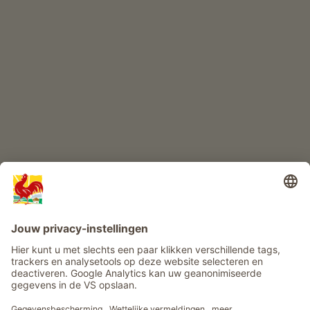
KINDERPARADIJS
Boerderij avontuur
Info
Service
Privacy
Nieuwsbrief