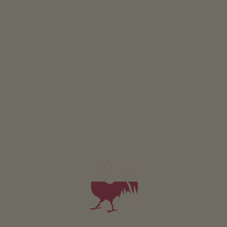
AANVRAGEN
Voor al onze accommodaties geldt
Buitenruimte
Ligweide
Boerentuin
Kruidentuin
Barbecueën mogelijk
Kinderspeelplaats
Boomhuis
Stelten
Tafeltennis
Duurzame vakantie
Energiewinning uit hout: houtpelletverwarming
Openbare binnenruimte
skiruimte
Overige services