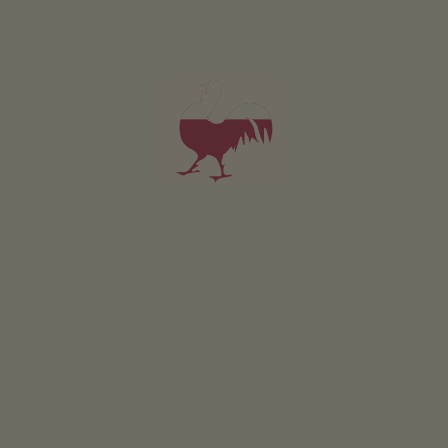
Boerentuin
Kruidentuin
Barbecueën mogelijk
Kinderspeelplaats
Pierenbad
Tafeltennis
Tafelvoetbal
Trampoline
Voetbalveld
Duurzame vakantie
Energiewinning uit aardwarmte
Zonne-energie: fotovoltage
Eigen bron
Openbare binnenruimte
vereblijfsruimte (WiFi, Televisie, Satelliet-TV, Boeken,
Leeshoek, Kinderspeelhoek)
opslagkamer
skiruimte
Overige services