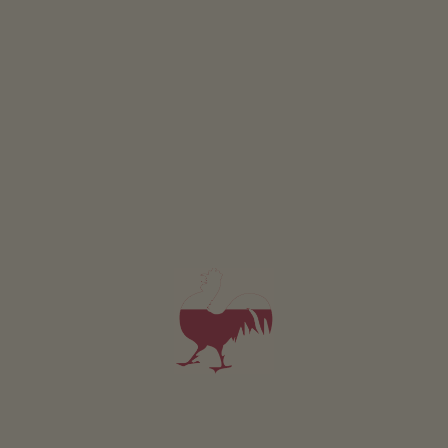
5,0
"Zeer goed"
(9 beoordelingen)
App. v.a. 90€
per nacht
Lanznasterhof
Renate Lang
Ritten
(Bozen en omgeving)
Boerderij met Veeteelt, Bessenteelt
ontbijt