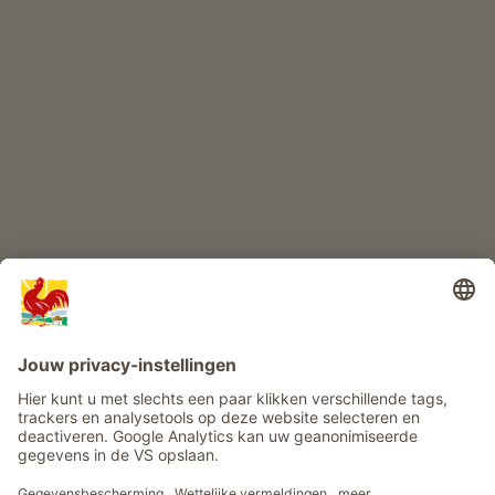
KINDERPARADIJS
Boerderij avontuur
Info
Service
Privacy
Nieuwsbrief