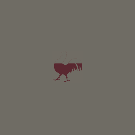
Koflerhof
Helmut Kofler
Tramin an der Weinstraße
(Bozen en omgeving)
Boerderij met Fruitteelt, wijnbouw
5,0
"Zeer goed"
(3 beoordelingen)
App. v.a. 75€
per nacht