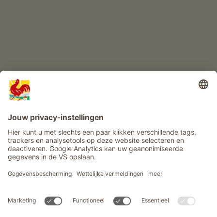
Info
Service
Privacy
Nieuwsbrief
© Roter Hahn - Het kwaliteitszegel van Zuid-Tiroolse boerderijen .
Officieel portaal voor boerderijvakanties in Zuid-Tirool