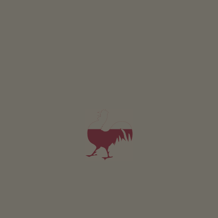
Huterhof
Josef Mair
Sarntal
(Bozen en omgeving)
Boerderij met Veeteelt
ontbijt
5,0
"Zeer goed"
(1 beoordeling)
App. v.a. 65€
per nacht