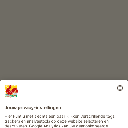
Kwaliteitsproducten
KINDERPARADIJS
Boerderij avontuur
Info
Service
Privacy
Nieuwsbrief