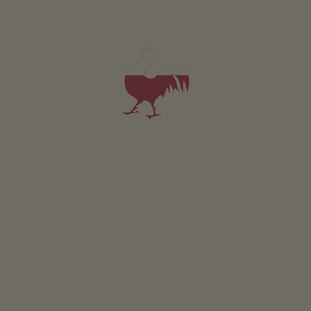
Traubenhof
Reinhard Peterlin
Kaltern aan de Wijnroutee
(Bozen en omgeving)
Boerderij met biologische landbouw, Fruitteelt, wijnbouw
ontbijt
4,5
"Zeer goed"
(2 beoordelingen)