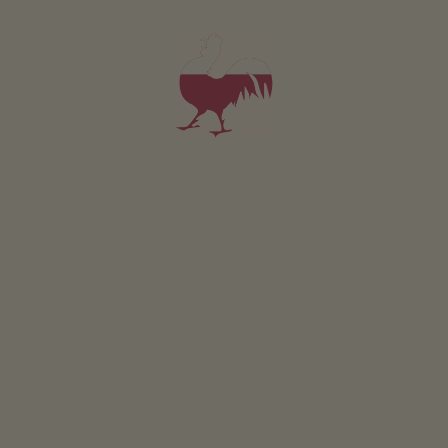
App. v.a. 94€
per nacht
Plattnerhof
Alois Unterkofler
Bozen
(Bozen en omgeving)
Boerderij met Fruitteelt, wijnbouw
4,9
"Zeer goed"
(3 beoordelingen)