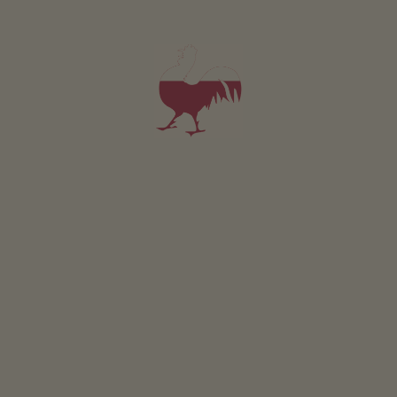
POSITION ON MAP
Best time
JAN
FEB
MAR
APR
MAY
JUN
JUL
AUG
SEP
OCT
NOV
DEC
Ein Muss für jeden Südtirolurlauber ist die Fahrt zum
Karer See, bekannt auch als der schönste Bergsee der
Alpen!
Berühmt ist der kleine Bergsee vor allem für sein
sanftes, tiefgrünes Wasser und die schöne Bergkulisse
mit dem Rosengarten und Latemar im Hintergrund. Am
schönsten ist der See am Abend oder frühen Morgen,
wenn sich einem Naturschauspiel gleich der
Rosengarten- und Latemargebirgszug mit dem Grün des