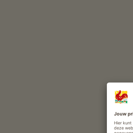
bergweiden; in d
een zee van fij