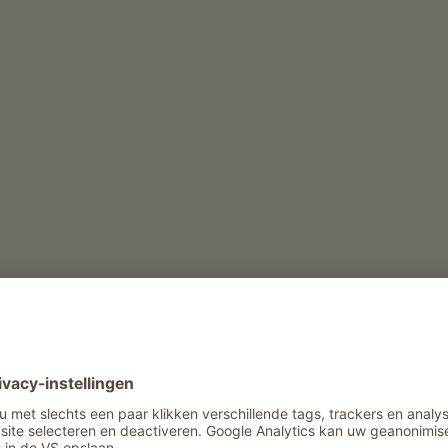
e herfst gele en gouden lariksen zover het oog re
ne poedersneeuw.