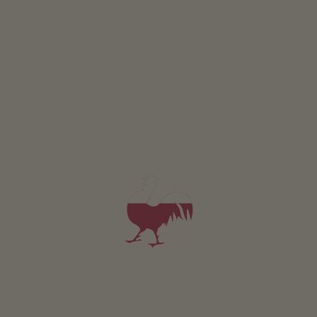
Duurzaam café
Eigen bron
Energiewinning uit
hout:
houtpelletverwarming
Zonne-energie:
fotovoltage
Zonne-energie:
thermische zonne-
energieinstallatie
Locatie & wandelsuggesties
ROUTEBESCHRIJVING