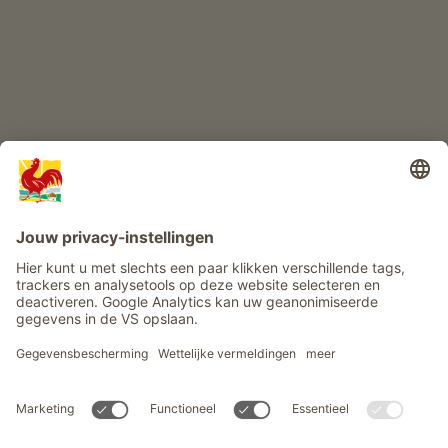
Info
Service
Privacy
Nieuwsbrief
© Roter Hahn - Het kwaliteitszegel van Zuid-Tiroolse boerderijen .
Officieel portaal voor boerderijvakanties in Zuid-Tirool