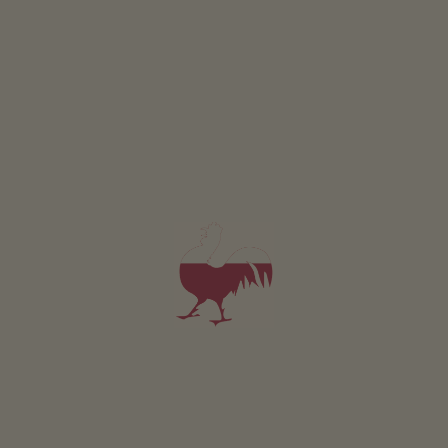
Kamer Enzian
2-3 personen (2 vaste bedden)
15m²
vanaf 80€
voor 2 volwassenen incl. ontbijt
Huisdieren zijn in deze kamer toegestaan.
DETAILS EN BESCHIKBAARHEID
AANVRAGEN
Voor al onze accommodaties geldt
Buitenruimte
Ligweide
Terras
Boerentuin
Kruidentuin
Kinderspeelplaats
Trampoline
Duurzame vakantie