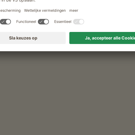
Verhuur van wandelstokken
rle Hof