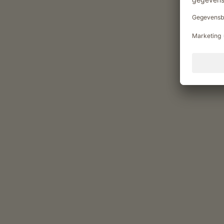
Rondleiding boerderij
gasten kunnen producten uit de tuin
betrekken
Genietmomenten op de Abe