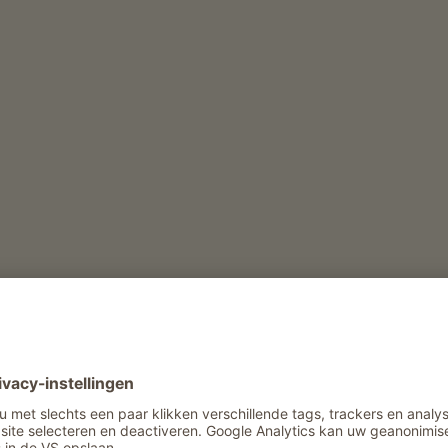
derij
Vrijetijd en activiteit in de winter
Sleetjesverhuur
Vrijetijd en activiteit in de zomer