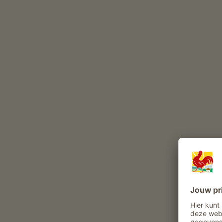
De Aberle Hof is een boerderij met Veeteelt
veeteelt
(
Vlekvee
)
Melkproductie
Deze dieren leven het hele jaar op onze boerderij
runderen
hond
kat
Belevenissen en aanbiedingen op de boer
Boerenaanbod
Dagelijks leven op de boerderij meemaken
Stalbezoek
Hooien meebeleven