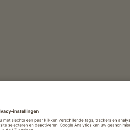
sen
derij
Vrije tijd en actief
Avondentertainment
Vrijetijd en activiteit in de zomer