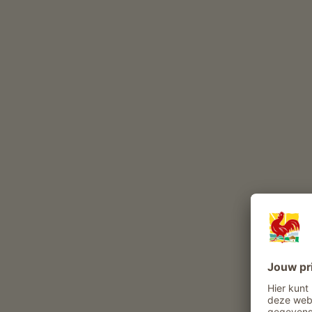
wijnbouw (
Pinot noir
)
Deze dieren leven het hele jaar op onze boerderij
geiten
gevogelte
hond
kat
Andere dieren op de boerderij: Schildpadden, Vis
Belevenissen en aanbiedingen op de boer
Boerenaanbod
Dagelijks leven op de boerderij meemaken
Rondleiding wijnkelder met degustatie
gasten kunnen producten uit de tuin