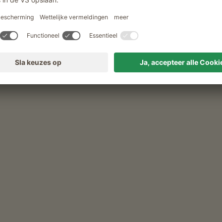
Fietsverhuur
umenhof
 Kersenjam, Perzikjam)
rgettes, Komkommers, Peperoni, Radijsje, Sla, Tomaten)
rikozen, Appels, Bessen, Kersen, Peren, Perziken)