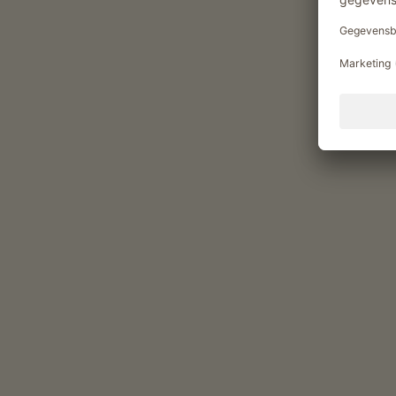
betrekken
Genietmomenten op de Bl
Producten van de boerderij
eieren (Scharreleieren)
vruchtenspreads (Aardbeienjam, Frambozenjam,
siroop (Vlierbessenbloesemsiroop)
verse groenten van het seizoen (Aubergine, Cou
vers fruit naargelang het seizoen (Aalbessen, Ab