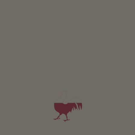
Appartement Morgenrot
2-5 personen (4 vaste bedden)
62m²
vanaf 70€
voor 2 volwassenen
Huisdieren zijn toegestaan in deze appartement.
DETAILS EN BESCHIKBAARHEID