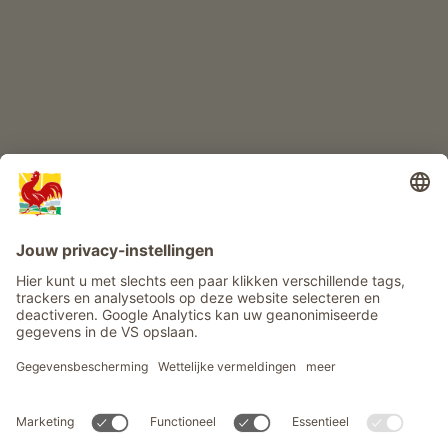
Info
Service
Privacy
Nieuwsbrief
© Roter Hahn - Het kwaliteitszegel van Zuid-Tiroolse boerderijen .
Officieel portaal voor boerderijvakanties in Zuid-Tirool