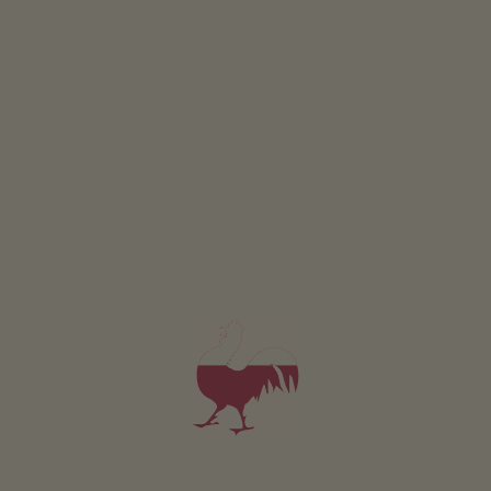
Appartement Arnika
4-6 personen (4 vaste bedden)
64m²
vanaf 130€
voor 4 volwassenen incl. ontbijt
Huisdieren zijn niet toegestaan in deze appartement.
DETAILS EN BESCHIKBAARHEID
AANVRAGEN