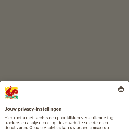
Kwaliteitsproducten
KINDERPARADIJS
Boerderij avontuur
Info
Service
Privacy
Nieuwsbrief