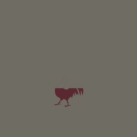
Kamer Sensaziun
2-3 personen (2 vaste bedden)
25m²
ook te boeken als extra kamer voor vakantiewoningen
vanaf 200€
voor 2 volwassenen incl. ontbijt
Huisdieren zijn in deze kamer niet toegestaan.
DETAILS EN BESCHIKBAARHEID