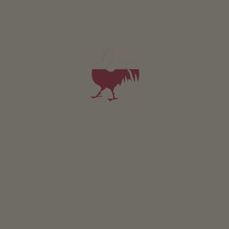
Appartement Abendrot
5-7 personen (5 vaste bedden)
62m²
vanaf 88€
voor 5 volwassenen incl. ontbijt
Huisdieren zijn toegestaan in deze appartement.
DETAILS EN BESCHIKBAARHEID
AANVRAGEN
BOEKEN
Voor al onze accommodaties geldt